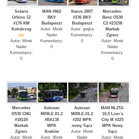
Solaris
MAN #862
Ikarus 280T
Mercedes-
Urbino 12
BKV
#236 BKV
Benz O530
#176 KM
Budapeszt
Budapeszt
C2 #23158
Kołobrzeg
Autor: Mirek
Autor: grajka
Markab
Nader
Komentarzy:
Zgierz
Autor: Mirek
Komentarzy:
0
Autor: Mirek
Nader
0
Nader
Komentarzy:
Komentarzy:
0
0
Mercedes
Autosan
Autosan
MAN NL253-
O530 CNG
M09LE.01.2
M09LE.01.2
10,5 Lion`s
#18120
#BA138
#202 MPK
City M #225
Markab
MPK
nowy Sącz
MPK Nowy
Zgierz
Kraków
Autor: Mirek
Sącz
Autor: Mirek
Autor: Mirek
Nader
Autor: Mirek