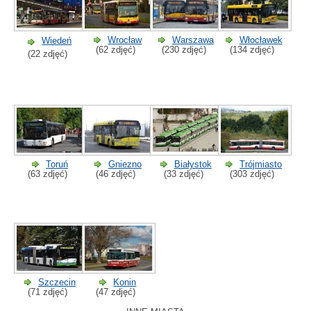
Wrocław
Warszawa
Włocławek
Wiedeń
(62 zdjęć)
(230 zdjęć)
(134 zdjęć)
(22 zdjęć)
Toruń
Gniezno
Białystok
Trójmiasto
(63 zdjęć)
(46 zdjęć)
(33 zdjęć)
(303 zdjęć)
Szczecin
Konin
(71 zdjęć)
(47 zdjęć)