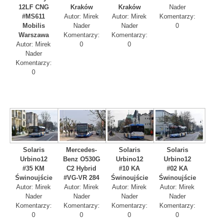
12LF CNG
Kraków
Kraków
Nader
#MS611
Autor: Mirek
Autor: Mirek
Komentarzy:
Mobilis
Nader
Nader
0
Warszawa
Komentarzy:
Komentarzy:
Autor: Mirek
0
0
Nader
Komentarzy:
0
Solaris
Mercedes-
Solaris
Solaris
Urbino12
Benz O530G
Urbino12
Urbino12
#35 KM
C2 Hybrid
#10 KA
#02 KA
Świnoujście
#VG-VR 284
Świnoujście
Świnoujście
Autor: Mirek
Autor: Mirek
Autor: Mirek
Autor: Mirek
Nader
Nader
Nader
Nader
Komentarzy:
Komentarzy:
Komentarzy:
Komentarzy:
0
0
0
0