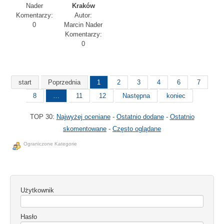
Nader
Kraków
Komentarzy:
Autor:
0
Marcin Nader
Komentarzy:
0
start
Poprzednia
1
2
3
4
6
7
8
…
11
12
Następna
koniec
TOP 30:
Najwyżej oceniane
-
Ostatnio dodane
-
Ostatnio
skomentowane
-
Często oglądane
Ograniczone Kategorie
Użytkownik
Hasło