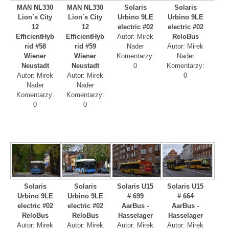
MAN NL330
MAN NL330
Solaris
Solaris
Lion`s City
Lion`s City
Urbino 9LE
Urbino 9LE
12
12
electric #02
electric #02
EfficientHyb
EfficientHyb
Autor: Mirek
ReloBus
rid #58
rid #59
Nader
Autor: Mirek
Wiener
Wiener
Komentarzy:
Nader
Neustadt
Neustadt
0
Komentarzy:
Autor: Mirek
Autor: Mirek
0
Nader
Nader
Komentarzy:
Komentarzy:
0
0
Solaris
Solaris
Solaris U15
Solaris U15
Urbino 9LE
Urbino 9LE
# 699
# 664
electric #02
electric #02
AarBus -
AarBus -
ReloBus
ReloBus
Hasselager
Hasselager
Autor: Mirek
Autor: Mirek
Autor: Mirek
Autor: Mirek