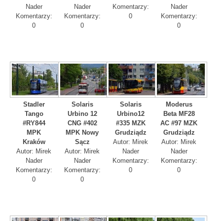
Nader
Nader
Komentarzy:
Nader
Komentarzy:
Komentarzy:
0
Komentarzy:
0
0
0
Stadler
Solaris
Solaris
Moderus
Tango
Urbino 12
Urbino12
Beta MF28
#RY844
CNG #402
#335 MZK
AC #97 MZK
MPK
MPK Nowy
Grudziądz
Grudziądz
Kraków
Sącz
Autor: Mirek
Autor: Mirek
Autor: Mirek
Autor: Mirek
Nader
Nader
Nader
Nader
Komentarzy:
Komentarzy:
Komentarzy:
Komentarzy:
0
0
0
0