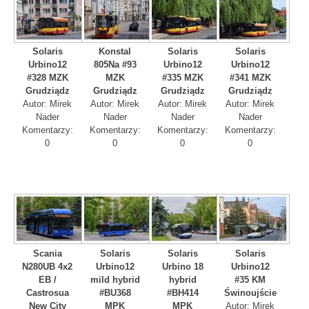
Solaris
Konstal
Solaris
Solaris
Urbino12
805Na #93
Urbino12
Urbino12
#328 MZK
MZK
#335 MZK
#341 MZK
Grudziądz
Grudziądz
Grudziądz
Grudziądz
Autor: Mirek
Autor: Mirek
Autor: Mirek
Autor: Mirek
Nader
Nader
Nader
Nader
Komentarzy:
Komentarzy:
Komentarzy:
Komentarzy:
0
0
0
0
Scania
Solaris
Solaris
Solaris
N280UB 4x2
Urbino12
Urbino 18
Urbino12
EB /
mild hybrid
hybrid
#35 KM
Castrosua
#BU368
#BH414
Świnoujście
New City
MPK
MPK
Autor: Mirek