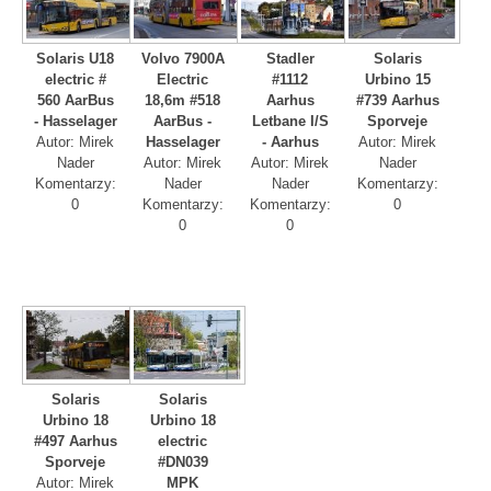
Solaris U18
Volvo 7900A
Stadler
Solaris
electric #
Electric
#1112
Urbino 15
560 AarBus
18,6m #518
Aarhus
#739 Aarhus
- Hasselager
AarBus -
Letbane I/S
Sporveje
Autor: Mirek
Hasselager
- Aarhus
Autor: Mirek
Nader
Autor: Mirek
Autor: Mirek
Nader
Komentarzy:
Nader
Nader
Komentarzy:
0
Komentarzy:
Komentarzy:
0
0
0
Solaris
Solaris
Urbino 18
Urbino 18
#497 Aarhus
electric
Sporveje
#DN039
Autor: Mirek
MPK