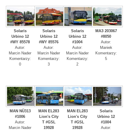
Solaris
Solaris
Solaris
МАЗ 203067
Urbino 12
Urbino 12
Urbino 12
#8050
#WY 85578
#WY 85576
#1004
Autor:
Autor:
Autor:
Autor:
Maniek
Marcin Nader
Marcin Nader
Marcin Nader
Komentarzy:
Komentarzy:
Komentarzy:
Komentarzy:
5
0
3
2
MAN NÜ313
MAN EL283
MAN EL283
Solaris
#1006
Lion's City
Lion's City
Urbino 12
Autor:
T #GSL
T #GSL
#1004
Marcin Nader
19928
19928
Autor: