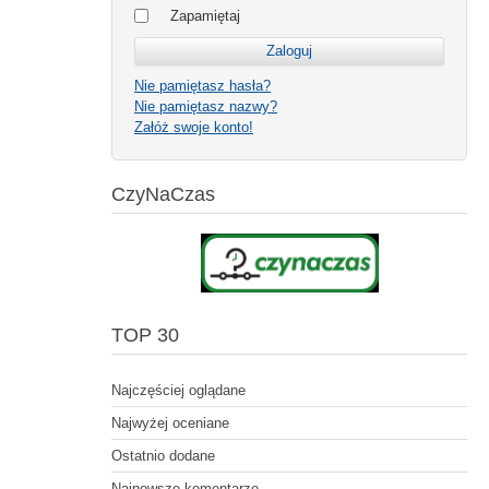
Zapamiętaj
Nie pamiętasz hasła?
Nie pamiętasz nazwy?
Załóż swoje konto!
CzyNaCzas
TOP 30
Najczęściej oglądane
Najwyżej oceniane
Ostatnio dodane
Najnowsze komentarze