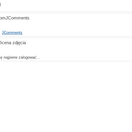
)
oomJComments
JComments
Ocena zdjęcia
ę najpierw zalogować...