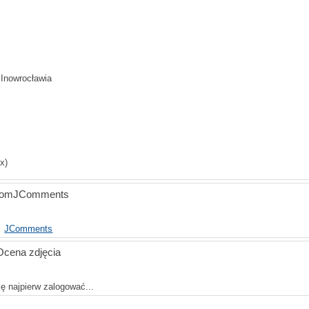
a Inowrocławia
x)
oomJComments
JComments
Ocena zdjęcia
ę najpierw zalogować...