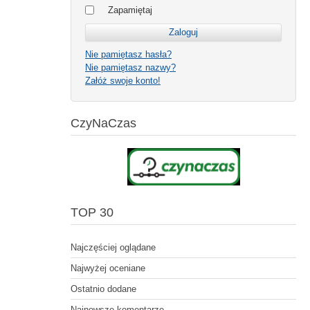
Zapamiętaj
Nie pamiętasz hasła?
Nie pamiętasz nazwy?
Załóż swoje konto!
CzyNaCzas
TOP 30
Najczęściej oglądane
Najwyżej oceniane
Ostatnio dodane
Najnowsze komentarze