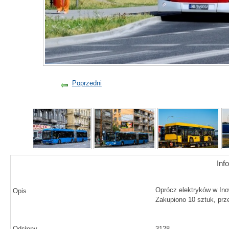
Poprzedni
Inf
Oprócz elektryków w Inow
Opis
Zakupiono 10 sztuk, prze
Odsłony
3128