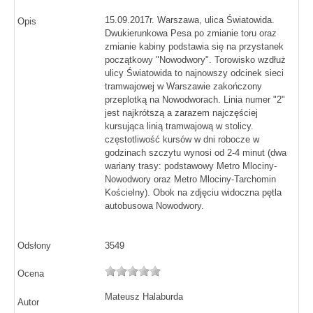
15.09.2017r. Warszawa, ulica Światowida.
Opis
Dwukierunkowa Pesa po zmianie toru oraz
zmianie kabiny podstawia się na przystanek
początkowy "Nowodwory". Torowisko wzdłuż
ulicy Światowida to najnowszy odcinek sieci
tramwajowej w Warszawie zakończony
przeplotką na Nowodworach. Linia numer "2"
jest najkrótszą a zarazem najczęściej
kursująca linią tramwajową w stolicy.
częstotliwość kursów w dni robocze w
godzinach szczytu wynosi od 2-4 minut (dwa
wariany trasy: podstawowy Metro Mlociny-
Nowodwory oraz Metro Mlociny-Tarchomin
Kościelny). Obok na zdjęciu widoczna pętla
autobusowa Nowodwory.
Odsłony
3549
Ocena
Mateusz Halaburda
Autor