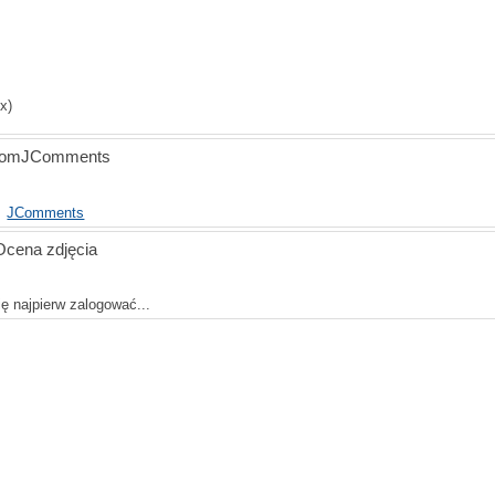
x)
oomJComments
JComments
Ocena zdjęcia
ę najpierw zalogować...