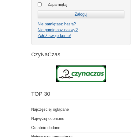
Zapamiętaj
Nie pamiętasz hasła?
Nie pamiętasz nazwy?
Załóż swoje konto!
CzyNaCzas
TOP 30
Najczęściej oglądane
Najwyżej oceniane
Ostatnio dodane
Najnowsze komentarze