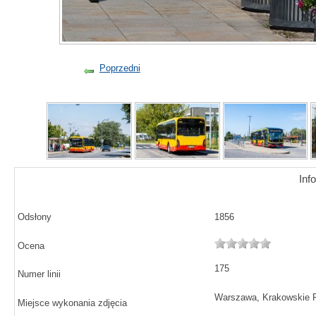
Poprzedni
Inf
Odsłony
1856
Ocena
175
Numer linii
Warszawa, Krakowskie P
Miejsce wykonania zdjęcia